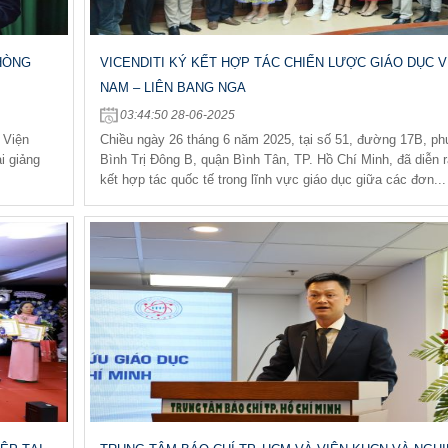
HÒNG
VICENDITI KÝ KẾT HỢP TÁC CHIẾN LƯỢC GIÁO DỤC V
NAM – LIÊN BANG NGA
03:44:50 28-06-2025
 Viện
Chiều ngày 26 tháng 6 năm 2025, tại số 51, đường 17B, p
i giảng
Bình Trị Đông B, quận Bình Tân, TP. Hồ Chí Minh, đã diễn r
kết hợp tác quốc tế trong lĩnh vực giáo dục giữa các đơn...