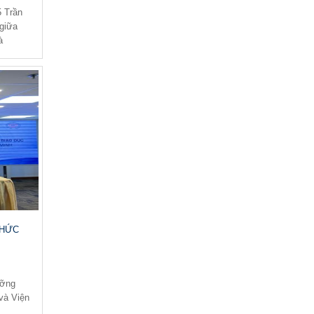
và Nghiên cứu Giáo Dục hợp tác...
5 Trần
 giữa
10-09-2024
à
Lễ ký kết hợp tác giữa Trung tâm Báo chí
TP.HCM với Viện KHCN và...
10-09-2024
Trung tâm Báo chí TP. HCM và Viện KHCN
và Nghiên cứu Phát triển Giáo hợp...
10-09-2024
Trung tâm Báo chí TP Hồ Chí Minh phối hợp
tổ chức bồi dưỡng nghiệp...
CHỨC
ưỡng
và Viện