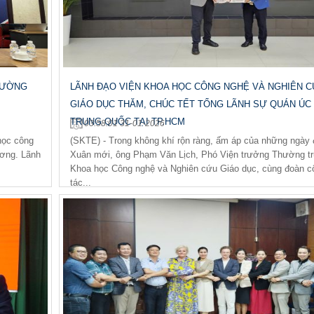
TRƯỜNG
LÃNH ĐẠO VIỆN KHOA HỌC CÔNG NGHỆ VÀ NGHIÊN 
GIÁO DỤC THĂM, CHÚC TẾT TỔNG LÃNH SỰ QUÁN ÚC
TRUNG QUỐC TẠI TP.HCM
03:58:01 31-01-2026
 học công
(SKTE) - Trong không khí rộn ràng, ấm áp của những ngày
ương. Lãnh
Xuân mới, ông Phạm Văn Lịch, Phó Viện trưởng Thường tr
Khoa học Công nghệ và Nghiên cứu Giáo dục, cùng đoàn c
tác...