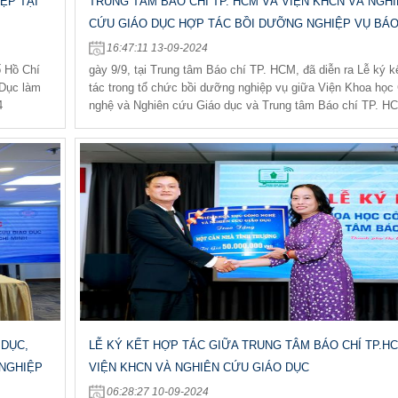
ỆP TẠI
TRUNG TÂM BÁO CHÍ TP. HCM VÀ VIỆN KHCN VÀ NGH
CỨU GIÁO DỤC HỢP TÁC BỒI DƯỠNG NGHIỆP VỤ BÁO
16:47:11 13-09-2024
ố Hồ Chí
gày 9/9, tại Trung tâm Báo chí TP. HCM, đã diễn ra Lễ ký k
 Dục làm
tác trong tổ chức bồi dưỡng nghiệp vụ giữa Viện Khoa học
4
nghệ và Nghiên cứu Giáo dục và Trung tâm Báo chí TP. H
 DỤC,
LỄ KÝ KẾT HỢP TÁC GIỮA TRUNG TÂM BÁO CHÍ TP.H
 NGHIỆP
VIỆN KHCN VÀ NGHIÊN CỨU GIÁO DỤC
06:28:27 10-09-2024