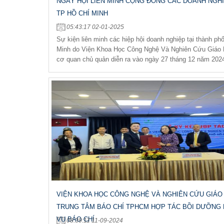
NGÀY HỘI LIÊN MINH CỘNG ĐỒNG CÁC DOANH NGHI
TP HỒ CHÍ MINH
05:43:17 02-01-2025
Sự kiện liên minh các hiệp hội doanh nghiệp tại thành ph
Minh do Viện Khoa Học Công Nghệ Và Nghiên Cứu Giáo
cơ quan chủ quản diễn ra vào ngày 27 tháng 12 năm 202
VIỆN KHOA HỌC CÔNG NGHỆ VÀ NGHIÊN CỨU GIÁO
TRUNG TÂM BÁO CHÍ TPHCM HỢP TÁC BỒI DƯỠNG
VỤ BÁO CHÍ
08:39:11 11-09-2024