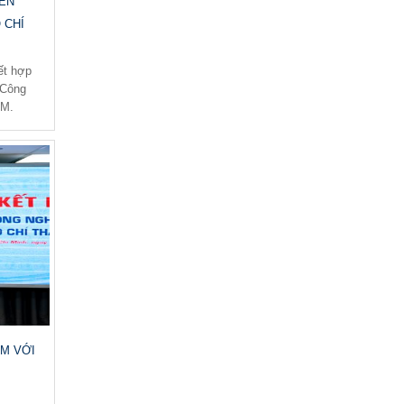
IÊN
Thông báo Khai giảng khóa 12 ngày
14 tháng 04 năm 2018 tại Trung
 CHÍ
tâm...
ết hợp
07-03-2026
 Công
Lễ ký kết thỏa thuận hợp tác giữ ISTER và
CM.
Trường Đại Học Hùng...
31-01-2026
Lãnh đạo Viện Khoa học Công nghệ và
Nghiên cứu Giáo dục thăm, chúc...
30-11-2025
Khai giảng lớp tiếng Chăm cho cán bộ Biên
phòng Lâm Đồng
28-06-2025
VICENDITI KÝ KẾT HỢP TÁC CHIẾN LƯỢC
GIÁO DỤC VIỆT NAM – LIÊN BANG NGA
CM VỚI
13-09-2024
Trung tâm Báo chí TP. HCM và Viện KHCN