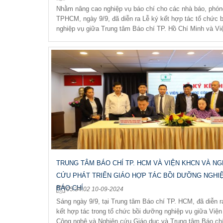
Nhằm nâng cao nghiệp vụ báo chí cho các nhà báo, phóng
TPHCM, ngày 9/9, đã diễn ra Lễ ký kết hợp tác tổ chức 
nghiệp vụ giữa Trung tâm Báo chí TP. Hồ Chí Minh và Việ
TRUNG TÂM BÁO CHÍ TP. HCM VÀ VIỆN KHCN VÀ NG
CỨU PHÁT TRIỂN GIÁO HỢP TÁC BỒI DƯỠNG NGHI
BÁO CHÍ
05:34:02 10-09-2024
Sáng ngày 9/9, tại Trung tâm Báo chí TP. HCM, đã diễn r
kết hợp tác trong tổ chức bồi dưỡng nghiệp vụ giữa Việ
Công nghệ và Nghiên cứu Giáo dục và Trung tâm Báo chí 