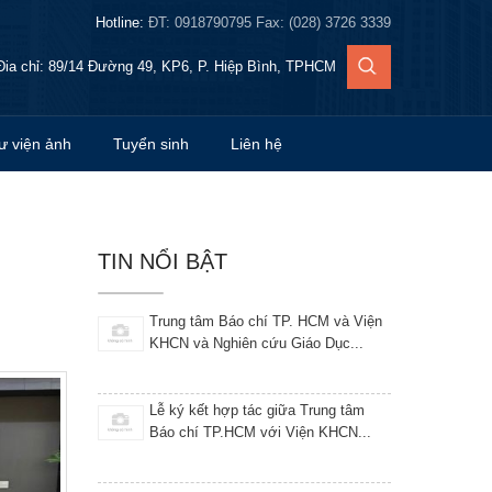
và Nghiên cứu Giáo Dục hợp tác...
Hotline:
ĐT: 0918790795 Fax: (028) 3726 3339
10-09-2024
Đia chỉ: 89/14 Đường 49, KP6, P. Hiệp Bình, TPHCM
Lễ ký kết hợp tác giữa Trung tâm Báo chí
TP.HCM với Viện KHCN và...
ư viện ảnh
Tuyển sinh
10-09-2024
Liên hệ
Trung tâm Báo chí TP. HCM và Viện KHCN
và Nghiên cứu Phát triển Giáo hợp...
10-09-2024
TIN NỔI BẬT
Trung tâm Báo chí TP Hồ Chí Minh phối hợp
tổ chức bồi dưỡng nghiệp...
Trung tâm Báo chí TP. HCM và Viện
KHCN và Nghiên cứu Giáo Dục...
Lễ ký kết hợp tác giữa Trung tâm
Báo chí TP.HCM với Viện KHCN...