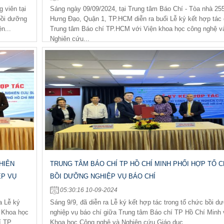
 viên tại
Sáng ngày 09/09/2024, tại Trung tâm Báo Chí - Tòa nhà 25
bồi dưỡng
Hưng Đạo, Quận 1, TP.HCM diễn ra buổi Lễ ký kết hợp tác
n...
Trung tâm Báo chí TP.HCM với Viện khoa học công nghệ v
Nghiên cứu...
HIÊN
TRUNG TÂM BÁO CHÍ TP HỒ CHÍ MINH PHỐI HỢP TỔ 
ỆP VỤ
BỒI DƯỠNG NGHIỆP VỤ BÁO CHÍ
05:30:16 10-09-2024
a Lễ ký
Sáng 9/9, đã diễn ra Lễ ký kết hợp tác trong tổ chức bồi d
n Khoa học
nghiệp vụ báo chí giữa Trung tâm Báo chí TP Hồ Chí Minh 
TP....
Khoa học Công nghệ và Nghiên cứu Giáo dục.