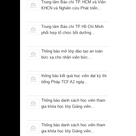
Lễ Khai giảng khóa 11 Tại Tòa Án
Nhân Dân Tỉnh Đắk Lắk Lớp...
Lễ ký kết hợp tác đào tào Tại Hà Nội
ngày 05 tháng 04 năm...
Lễ ký kết hợp tác đào tạo Các
chương trình Đại học, Sau...
Thông báo Khai giảng khóa 12 ngày
14 tháng 04 năm 2018 tại Trung
tâm...
07-03-2026
Lễ ký kết thỏa thuận hợp tác giữ ISTER và
Trường Đại Học Hùng...
31-01-2026
Lãnh đạo Viện Khoa học Công nghệ và