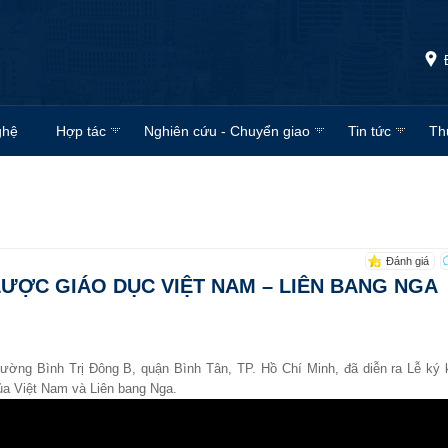
ghệ
Hợp tác
Nghiên cứu - Chuyển giao
Tin tức
Th
Đánh giá
 LƯỢC GIÁO DỤC VIỆT NAM – LIÊN BANG NGA
ường Bình Trị Đông B, quận Bình Tân, TP. Hồ Chí Minh, đã diễn ra Lễ ký 
của Việt Nam và Liên bang Nga.