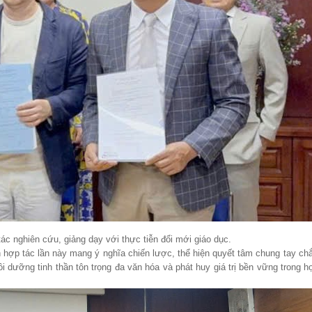
tác nghiên cứu, giảng dạy với thực tiễn đổi mới giáo dục.
uận hợp tác lần này mang ý nghĩa chiến lược, thể hiện quyết tâm chung tay c
nuôi dưỡng tinh thần tôn trọng đa văn hóa và phát huy giá trị bền vững trong 