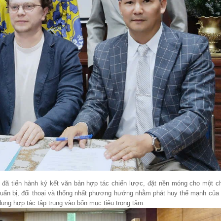
n đã tiến hành ký kết văn bản hợp tác chiến lược, đặt nền móng cho một c
 chuẩn bị, đối thoại và thống nhất phương hướng nhằm phát huy thế mạnh của 
dung hợp tác tập trung vào bốn mục tiêu trọng tâm: