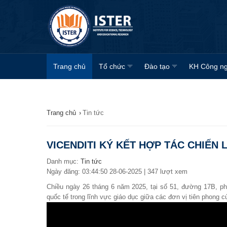
Trang chủ
Tổ chức
Đào tạo
KH Công n
Trang chủ
›
Tin tức
VICENDITI KÝ KẾT HỢP TÁC CHIẾN
Danh mục:
Tin tức
Ngày đăng: 03:44:50 28-06-2025 | 347 lượt xem
Chiều ngày 26 tháng 6 năm 2025, tại số 51, đường 17B, ph
quốc tế trong lĩnh vực giáo dục giữa các đơn vị tiên phong 