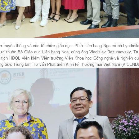
ện truyền thông và các tổ chức giáo dục. Phía Liên bang Nga có bà Lyudmil
ực thuộc Bộ Giáo dục Liên bang Nga, cùng ông Vladislav Razumovsky, T
 tịch HĐQL viện kiêm Viện trưởng Viện Khoa học Công nghệ và Nghiên c
g trực Trung tâm Tư vấn Phát triển Kinh tế Thương mại Việt Nam (VICENDE