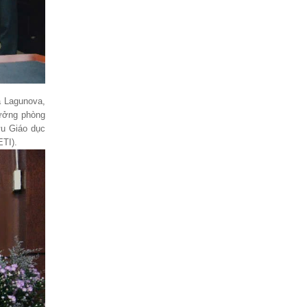
10-09-2024
Trung tâm Báo chí TP Hồ Chí Minh phối hợp
tổ chức bồi dưỡng nghiệp...
a Lagunova,
rưởng phòng
ứu Giáo dục
TI).