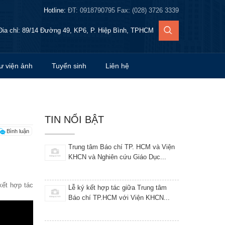
Hotline:
ĐT: 0918790795 Fax: (028) 3726 3339
thông báo kết quả học viên đạt kỳ thi
Đia chỉ: 89/14 Đường 49, KP6, P. Hiệp Bình, TPHCM
tiếng Pháp TCF A2 ngày...
ư viện ảnh
Tuyển sinh
Thông báo danh sách học viên tham
Liên hệ
gia khóa học lớp Giảng viên...
Thông báo danh sách học viên tham
gia khóa học lớp Giảng viên...
TIN NỔI BẬT
Bình luận
Thông báo danh sách học viên tham
gia khóa học lớp Giảng viên...
kết hợp tác
Khai giảng Khóa 12 Tại Trung tâm
Giáo dục thường xuyên tỉnh...