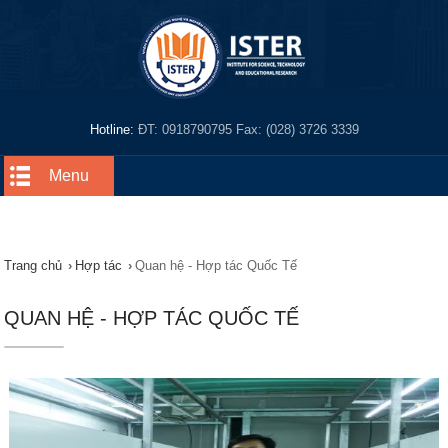
Hotline:
ĐT: 0918790795 Fax: (028) 3726 3339
Menu
Trang chủ
›
Hợp tác
›
Quan hệ - Hợp tác Quốc Tế
QUAN HỆ - HỢP TÁC QUỐC TẾ