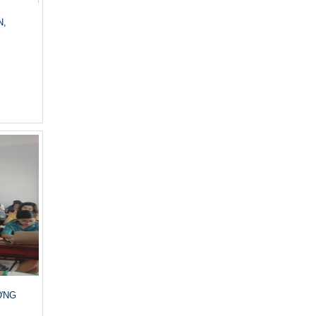
N,
ỜNG