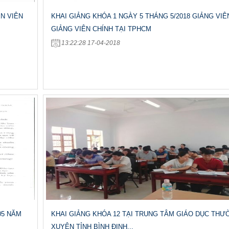
N VIÊN
KHAI GIẢNG KHÓA 1 NGÀY 5 THÁNG 5/2018 GIẢNG VIÊ
GIẢNG VIÊN CHÍNH TẠI TPHCM
13:22:28 17-04-2018
05 NĂM
KHAI GIẢNG KHÓA 12 TẠI TRUNG TÂM GIÁO DỤC THƯ
XUYÊN TỈNH BÌNH ĐỊNH...