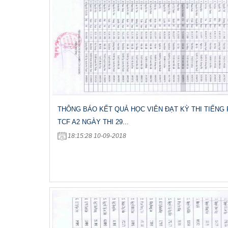
THÔNG BÁO KẾT QUẢ HỌC VIÊN ĐẠT KỲ THI TIẾNG
TCF A2 NGÀY THI 29...
18:15:28 10-09-2018