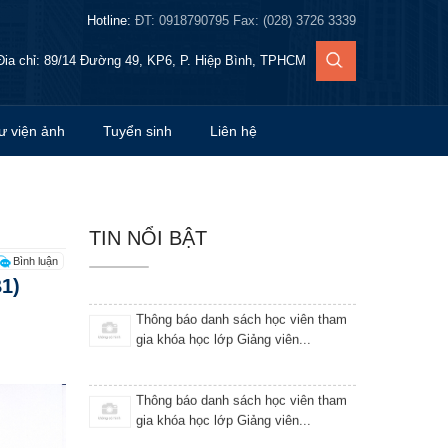
Hotline:
ĐT: 0918790795 Fax: (028) 3726 3339
thông báo kết quả học viên đạt kỳ thi
Đia chỉ: 89/14 Đường 49, KP6, P. Hiệp Bình, TPHCM
tiếng Pháp TCF A2 ngày...
ư viện ảnh
Tuyển sinh
Thông báo danh sách học viên tham
Liên hệ
gia khóa học lớp Giảng viên...
Thông báo danh sách học viên tham
gia khóa học lớp Giảng viên...
TIN NỔI BẬT
Bình luận
B1)
Thông báo danh sách học viên tham
gia khóa học lớp Giảng viên...
Khai giảng Khóa 12 Tại Trung tâm
Giáo dục thường xuyên tỉnh...