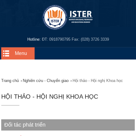
Hotline:
ĐT: 0918790795 Fax: (028) 3726 3339
Menu
Trang chủ
›
Nghiên cứu - Chuyển giao
›
Hội thảo - Hội nghị Khoa học
HỘI THẢO - HỘI NGHỊ KHOA HỌC
Đối tác phát triển