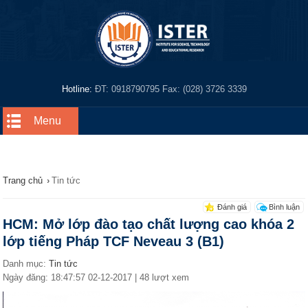
Hotline:
ĐT: 0918790795 Fax: (028) 3726 3339
Menu
Trang chủ
›
Tin tức
Đánh giá
Bình luận
HCM: Mở lớp đào tạo chất lượng cao khóa 2
lớp tiếng Pháp TCF Neveau 3 (B1)
Danh mục:
Tin tức
Ngày đăng: 18:47:57 02-12-2017 | 48 lượt xem