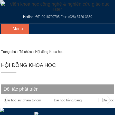
Hotline:
ĐT: 0918790795 Fax: (028) 3726 3339
Menu
Trang chủ
›
Tổ chức
›
Hội đồng Khoa học
HỘI ĐỒNG KHOA HỌC
Đối tác phát triển